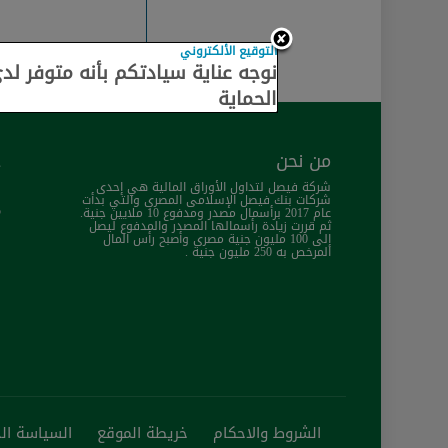
التوقيع الألكتروني
نوجه عناية سيادتكم بأنه متوفر لد
الحماية
من نحن
خ
شركة فيصل لتداول الأوراق المالية هي إحدى
ا
شركات بنك فيصل الإسلامى المصرى والتي بدأت
م
عام 2017 برأسمال مصدر ومدفوع 10 ملايين جنية.
ثم قررت زيادة رأسمالها المصدر والمدفوع ليصل
خ
إلى 100 مليون جنية مصرى وأصبح رأس المال
ا
المرخص به 250 مليون جنية .
الشروط والاحكام
خريطة الموقع
السياسة ال