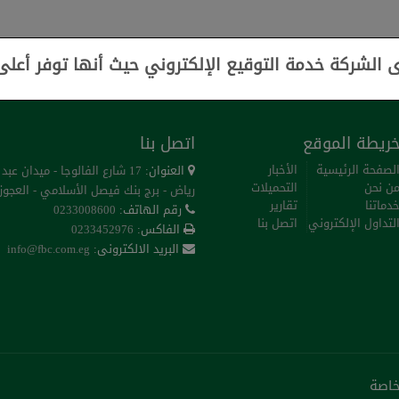
ى الشركة خدمة التوقيع الإلكتروني حيث أنها توفر أعل
ريطة الموقع
اتصل بنا
لصفحة الرئيسية
الأخبار
العنوان:
17 شارع الفالوجا - ميدان عبد
ن نحن
التحميلات
رياض - برج بنك فيصل الأسلامي - العجوزة
دماتنا
تقارير
رقم الهاتف:
0233008600
لتداول الإلكتروني
اتصل بنا
الفاكس:
0233452976
البريد الالكترونى:
info@fbc.com.eg
خاصة